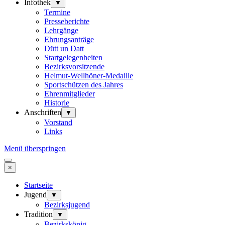
Infothek
▼
Termine
Presseberichte
Lehrgänge
Ehrungsanträge
Dütt un Datt
Startgelegenheiten
Bezirksvorsitzende
Helmut-Wellhöner-Medaille
Sportschützen des Jahres
Ehrenmitglieder
Historie
Anschriften
▼
Vorstand
Links
Menü überspringen
×
Startseite
Jugend
▼
Bezirksjugend
Tradition
▼
Bezirkskönig